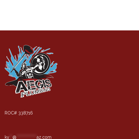
ROC# 338716
ky
**
@
*************
az.com