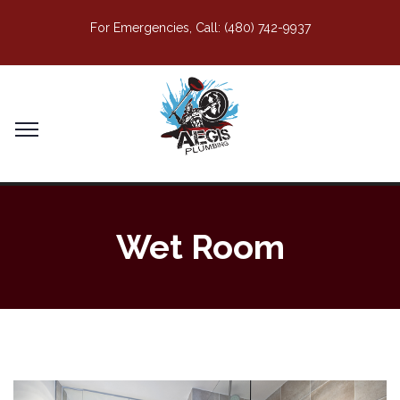
For Emergencies, Call:
(480) 742-9937
Wet Room