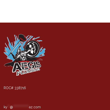
ROC# 338716
ky
**
@
*************
az.com